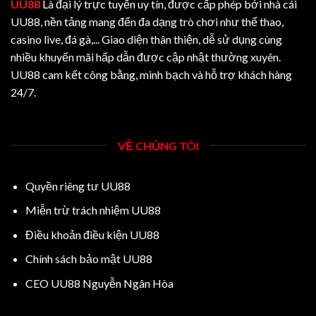
UU88
Là đại lý trực tuyến uy tín, được cấp phép bởi nhà cái
UU88, nền tảng mang đến đa dạng trò chơi như thể thao,
casino live, đá gà,... Giao diện thân thiện, dễ sử dụng cùng
nhiều khuyến mãi hấp dẫn được cập nhật thường xuyên.
UU88 cam kết công bằng, minh bạch và hỗ trợ khách hàng
24/7.
VỀ CHÚNG TÔI
Quyền riêng tư UU88
Miễn trừ trách nhiệm UU88
Điều khoản điều kiện UU88
Chính sách bảo mật UU88
CEO UU88 Nguyễn Ngân Hòa